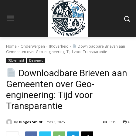
Home
Onderwerpen
(R)overheid
Downloadbare Brieven aan
Gemeenten over Geo-engineering: Tijd voor Transparantie
(R)overheid
De wereld
Downloadbare Brieven aan
Gemeenten over Geo-
engineering: Tijd voor
Transparantie
By
Dinges Smidt
mei 1, 2025
8315
6