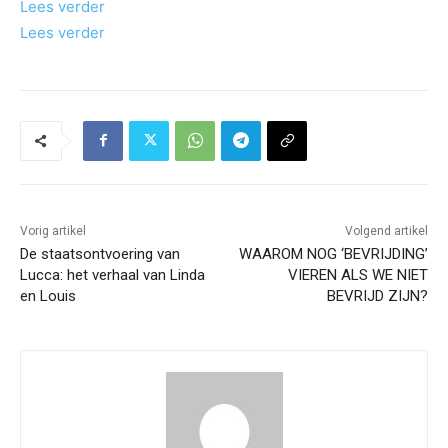
:
Lees verder
:
Lees verder
D
o
D
w
o
n
w
l
n
o
l
a
o
Vorig artikel
Volgend artikel
d
a
De staatsontvoering van
WAAROM NOG ‘BEVRIJDING’
b
d
Lucca: het verhaal van Linda
VIEREN ALS WE NIET
a
b
en Louis
BEVRIJD ZIJN?
r
a
e
r
B
e
r
B
i
r
e
i