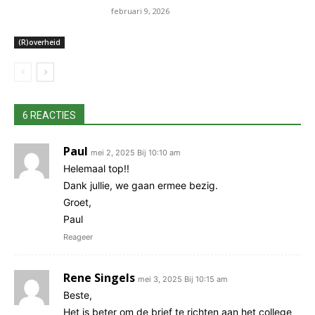
februari 9, 2026
e
v
r
e
(R)overheid
G
r
e
G
o
e
-
o
6 REACTIES
e
-
n
e
Paul
mei 2, 2025 Bij 10:10 am
g
n
Helemaal top!!
i
g
Dank jullie, we gaan ermee bezig.
n
i
Groet,
e
n
Paul
e
e
Reageer
r
e
i
r
Rene Singels
mei 3, 2025 Bij 10:15 am
n
i
Beste,
g
n
Het is beter om de brief te richten aan het college