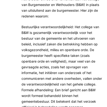
:
g
van Burgemeester en Wethouders (B&W) in plaats
T
:
van uitsluitend aan de burgemeester. Hier zijn de
i
T
redenen waarom:
j
i
Bestuurlijke verantwoordelijkheid: Het college van
d
j
B&W is gezamenlijk verantwoordelijk voor het
v
d
bestuur van de gemeente en het uitvoeren van
o
v
beleid, inclusief zaken die betrekking hebben op
o
o
volksgezondheid, milieu en openbare orde. De
r
o
burgemeester heeft specifieke taken (zoals
T
r
openbare orde en veiligheid), maar veel van de
r
T
gevraagde acties, zoals het opvragen van
a
r
informatie, het initiëren van onderzoek of het
n
a
communiceren met andere overheden, vallen onder
s
n
de verantwoordelijkheid van het gehele college.
p
s
Formele afhandeling: Een brief gericht aan B&W
wordt formeel behandeld binnen het
a
p
gemeentebestuur. Dit betekent dat het verzoek
r
a