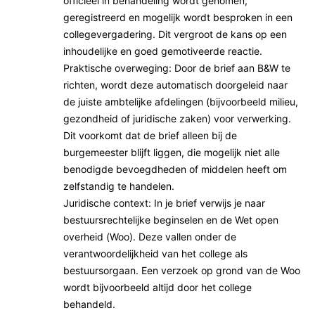
officieel in behandeling wordt genomen,
a
r
geregistreerd en mogelijk wordt besproken in een
n
a
collegevergadering. Dit vergroot de kans op een
t
n
inhoudelijke en goed gemotiveerde reactie.
i
t
Praktische overweging: Door de brief aan B&W te
e
i
richten, wordt deze automatisch doorgeleid naar
e
de juiste ambtelijke afdelingen (bijvoorbeeld milieu,
gezondheid of juridische zaken) voor verwerking.
Dit voorkomt dat de brief alleen bij de
burgemeester blijft liggen, die mogelijk niet alle
benodigde bevoegdheden of middelen heeft om
zelfstandig te handelen.
Juridische context: In je brief verwijs je naar
bestuursrechtelijke beginselen en de Wet open
overheid (Woo). Deze vallen onder de
verantwoordelijkheid van het college als
bestuursorgaan. Een verzoek op grond van de Woo
wordt bijvoorbeeld altijd door het college
behandeld.