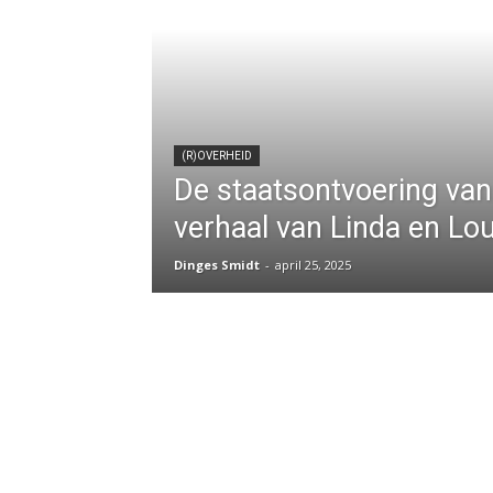
(R)OVERHEID
De staatsontvoering van
verhaal van Linda en Lou
Dinges Smidt
-
april 25, 2025