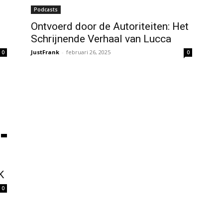
Podcasts
Ontvoerd door de Autoriteiten: Het
Schrijnende Verhaal van Lucca
JustFrank
-
februari 26, 2025
0
0
K
0