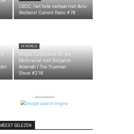
dia
CBDC: Het hele verhaal met Arno
Wellens! Current Ratio #78
DE WERELD
AN
Magie, Satanisme en ‘the
Multiverse’ met Benjamin
 den
Adamah | The Trueman
Show #218
- Advertisment -
MEEST GELEZEN