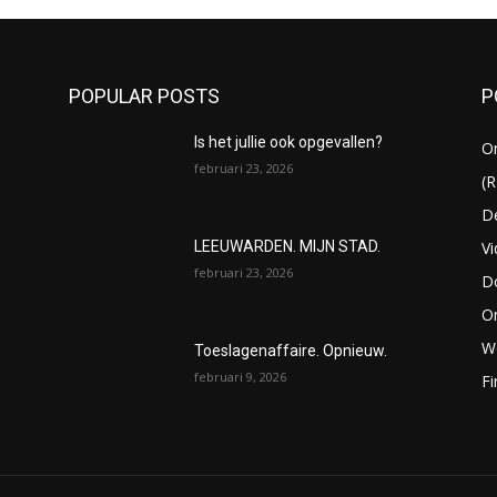
POPULAR POSTS
P
Is het jullie ook opgevallen?
O
februari 23, 2026
(R
D
V
LEEUWARDEN. MIJN STAD.
februari 23, 2026
D
O
We
Toeslagenaffaire. Opnieuw.
februari 9, 2026
Fi