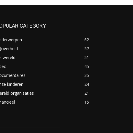
OPULAR CATEGORY
nderwerpen
62
)overheid
57
e wereld
51
ideo
45
ocumentaires
35
nze kinderen
24
reld organisaties
21
nancieel
15