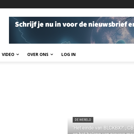
VIDEO
OVER ONS
LOG IN
DE WERELD
‘Het einde van BLCKBX?’ , C