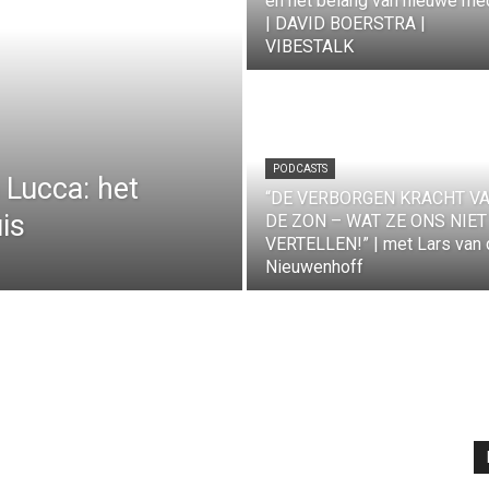
en het belang van nieuwe me
| DAVID BOERSTRA |
VIBESTALK
PODCASTS
 Lucca: het
“DE VERBORGEN KRACHT V
is
DE ZON – WAT ZE ONS NIET
VERTELLEN!” | met Lars van
Nieuwenhoff