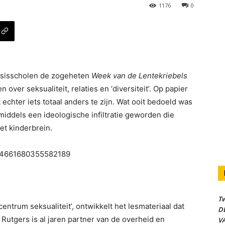
1176
0
basisscholen de zogeheten
Week van de Lentekriebels
 over seksualiteit, relaties en ‘diversiteit’. Op papier
et echter iets totaal anders te zijn. Wat ooit bedoeld was
nmiddels een ideologische infiltratie geworden die
et kinderbrein.
1764661680355582189
Tw
entrum seksualiteit’, ontwikkelt het lesmateriaal dat
DE
 Rutgers is al jaren partner van de overheid en
VA