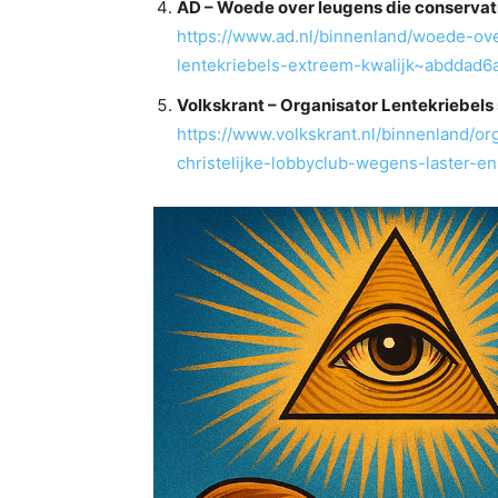
AD – Woede over leugens die conservati
https://www.ad.nl/binnenland/woede-ove
lentekriebels-extreem-kwalijk~abddad6
Volkskrant – Organisator Lentekriebels 
https://www.volkskrant.nl/binnenland/or
christelijke-lobbyclub-wegens-laster-