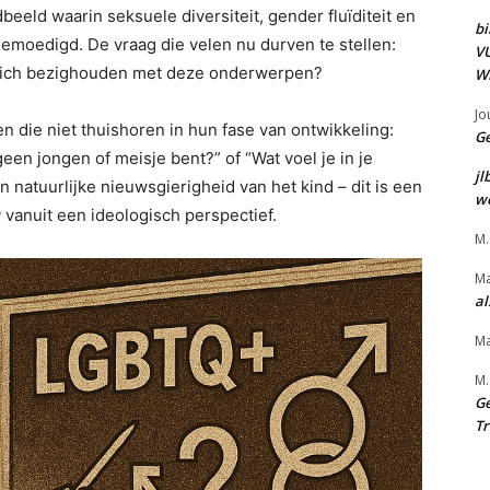
eld waarin seksuele diversiteit, gender fluïditeit en
bi
gemoedigd. De vraag die velen nu durven te stellen:
VU
 zich bezighouden met deze onderwerpen?
WE
Jo
die niet thuishoren in hun fase van ontwikkeling:
Ge
geen jongen of meisje bent?” of “Wat voel je in je
jl
n natuurlijke nieuwsgierigheid van het kind – dit is een
we
g
vanuit een ideologisch perspectief.
M.
Ma
al
Ma
M.
Ge
Tr