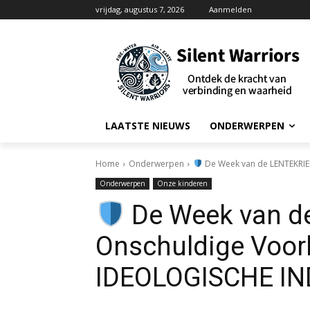
vrijdag, augustus 7, 2026
Aanmelden
LAATSTE NIEUWS
ONDERWERPEN
Home
Onderwerpen
De Week van de LENTEKRIEB
Onderwerpen
Onze kinderen
De Week van d
Onschuldige Voorl
IDEOLOGISCHE IN