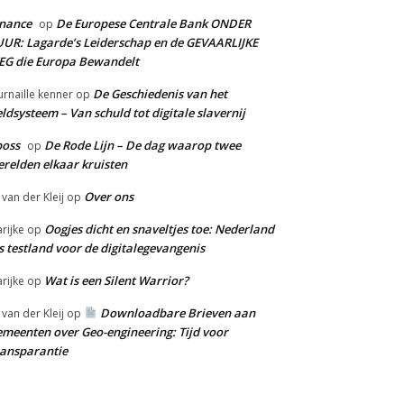
nance
De Europese Centrale Bank ONDER
op
UR: Lagarde’s Leiderschap en de GEVAARLIJKE
G die Europa Bewandelt
De Geschiedenis van het
urnaille kenner
op
ldsysteem – Van schuld tot digitale slavernij
boss
De Rode Lijn – De dag waarop twee
op
relden elkaar kruisten
Over ons
 van der Kleij
op
Oogjes dicht en snaveltjes toe: Nederland
rijke
op
s testland voor de digitalegevangenis
Wat is een Silent Warrior?
rijke
op
Downloadbare Brieven aan
 van der Kleij
op
meenten over Geo-engineering: Tijd voor
ansparantie