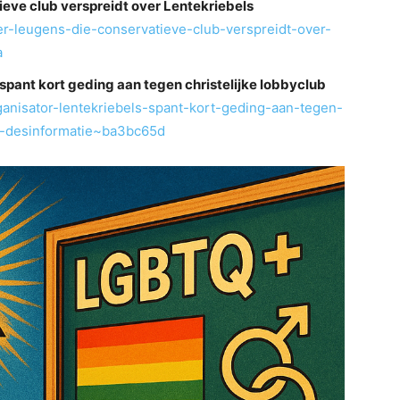
eve club verspreidt over Lentekriebels
r-leugens-die-conservatieve-club-verspreidt-over-
a
spant kort geding aan tegen christelijke lobbyclub
ganisator-lentekriebels-spant-kort-geding-aan-tegen-
en-desinformatie~ba3bc65d