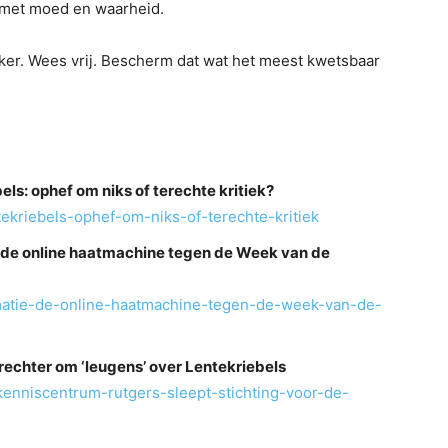
 met moed en waarheid.
kker. Wees vrij. Bescherm dat wat het meest kwetsbaar
s: ophef om niks of terechte kritiek?
ntekriebels-ophef-om-niks-of-terechte-kritiek
 de online haatmachine tegen de Week van de
ormatie-de-online-haatmachine-tegen-de-week-van-de-
 rechter om ‘leugens’ over Lentekriebels
enniscentrum-rutgers-sleept-stichting-voor-de-