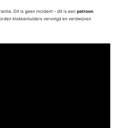
ntie. Dit is geen incident – dit is een
patroon
.
orden klokkenluiders vervolgd en verdwijnen