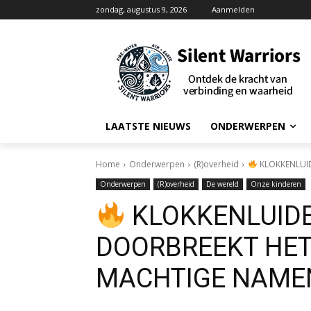
zondag, augustus 9, 2026
Aanmelden
LAATSTE NIEUWS
ONDERWERPEN
Home
Onderwerpen
(R)overheid
KLOKKENLUID
Onderwerpen
(R)overheid
De wereld
Onze kinderen
KLOKKENLUIDE
DOORBREEKT HET
MACHTIGE NAME