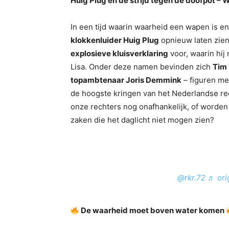
Huig Plug en de strijd tegen de doofpot –
In een tijd waarin waarheid een wapen is e
klokkenluider Huig Plug
opnieuw laten zien 
explosieve kluisverklaring
voor, waarin hi
Lisa. Onder deze namen bevinden zich
Tim 
topambtenaar Joris Demmink
– figuren me
de hoogste kringen van het Nederlandse re
onze rechters nog onafhankelijk, of worden
zaken die het daglicht niet mogen zien?
@rkr.72
♬ ori
De waarheid moet boven water komen