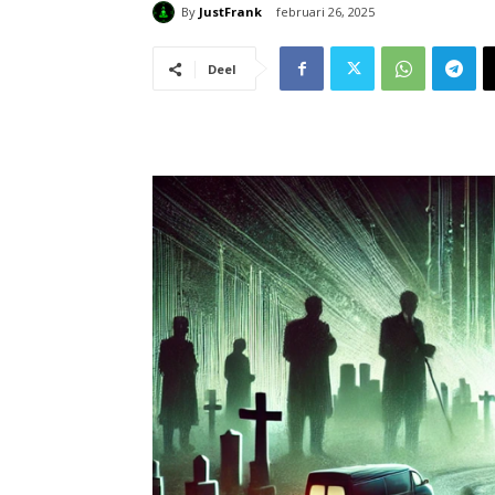
By
JustFrank
februari 26, 2025
Deel