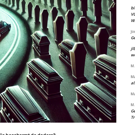
bi
VU
WE
Jo
Ge
jl
we
M.
Ma
al
Ma
M.
Ge
Tr