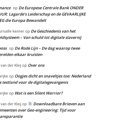
nance
De Europese Centrale Bank ONDER
op
UR: Lagarde’s Leiderschap en de GEVAARLIJKE
G die Europa Bewandelt
De Geschiedenis van het
urnaille kenner
op
ldsysteem – Van schuld tot digitale slavernij
boss
De Rode Lijn – De dag waarop twee
op
relden elkaar kruisten
Over ons
 van der Kleij
op
Oogjes dicht en snaveltjes toe: Nederland
rijke
op
s testland voor de digitalegevangenis
Wat is een Silent Warrior?
rijke
op
Downloadbare Brieven aan
 van der Kleij
op
meenten over Geo-engineering: Tijd voor
ansparantie