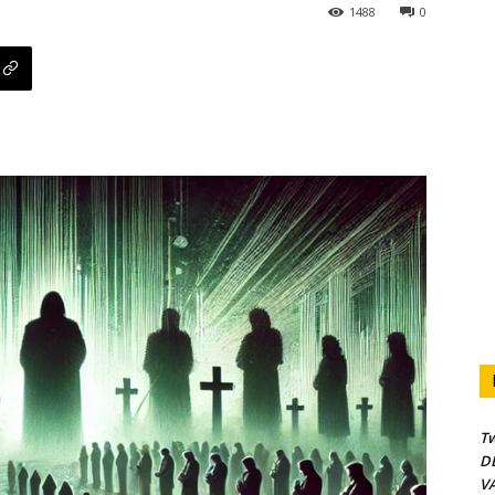
1488
0
Tw
DE
VA